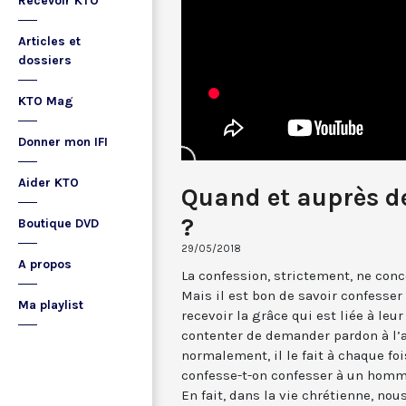
Recevoir KTO
Articles et
dossiers
KTO Mag
Donner mon IFI
Aider KTO
Quand et auprès de
?
Boutique DVD
29/05/2018
A propos
La confession, strictement, ne con
Mais il est bon de savoir confesser
Ma playlist
recevoir la grâce qui est liée à leu
contenter de demander pardon à l’a
normalement, il le fait à chaque fois
confesse-t-on confesser à un homme
En fait, dans la vie chrétienne, nou