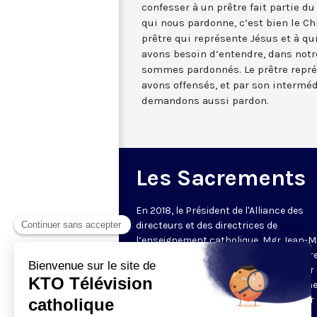
confesser à un prêtre fait partie du
qui nous pardonne, c’est bien le Chri
prêtre qui représente Jésus et à qu
avons besoin d’entendre, dans not
sommes pardonnés. Le prêtre repré
avons offensés, et par son interméd
demandons aussi pardon.
Les Sacrements
En 2018, le Président de l'Alliance des
directeurs et des directrices de
l’enseignement catholique, Mgr Jean-M
Le Vert (depuis, nommé évêque auxiliair
Bordeaux) délivre un enseignement sur 
Sacrements en plusieurs épisodes : un
formation courte, chaque semaine, sur 
fondamentaux de la foi catholique.