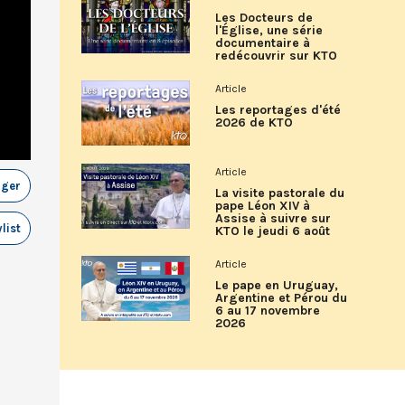
Les Docteurs de
l'Église, une série
documentaire à
redécouvrir sur KTO
Article
Les reportages d'été
2026 de KTO
Article
ager
La visite pastorale du
pape Léon XIV à
Assise à suivre sur
list
KTO le jeudi 6 août
Article
Le pape en Uruguay,
Argentine et Pérou du
6 au 17 novembre
2026