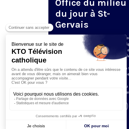
Office du milieu
du jour à St-
Gervais
Du mardi au samedi, KTO diffuse en dire
l’office du milieu du jour, en direct de l’é
Saint-Gervais-Saint-Protais (Paris 4e), 
les Fraternités Monastiques de Jérusal
L’Office du Milieu du Jour regroupe, en
particulier, «au milieu du jour» et en un 
office, les heures monastiques de Tierce
Sexte et None. Il permet à l’Église de
retrouver son Seigneur entre l’office du
matin (Laudes) et l’office du soir (Vêpres
Visiter la page de l'émission