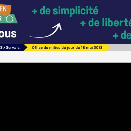
 St-Gervais
Office du milieu du jour du 18 mai 2018