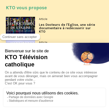
KTO vous propose
Article
Les Docteurs de l'Église, une série
documentaire à redécouvrir sur
KTO
Article
Les reportages d'été 2026 de KTO
Article
La visite pastorale du pape Léon
XIV à Assise à suivre sur KTO le
jeudi 6 août
Article
Le pape en Uruguay, Argentine et
Pérou du 6 au 17 novembre 2026