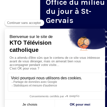
Office du milieu
du jour à St-
Gervais
Du mardi au samedi, KTO diffuse en dire
l’office du milieu du jour, en direct de l’é
Saint-Gervais-Saint-Protais (Paris 4e), 
les Fraternités Monastiques de Jérusal
L’Office du Milieu du Jour regroupe, en
particulier, «au milieu du jour» et en un 
office, les heures monastiques de Tierce
Sexte et None. Il permet à l’Église de
retrouver son Seigneur entre l’office du
matin (Laudes) et l’office du soir (Vêpres
Visiter la page de l'émission