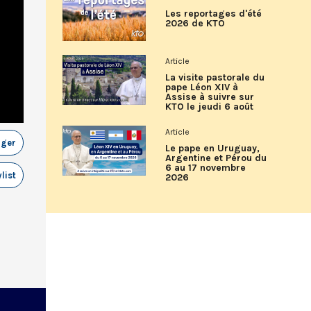
Les reportages d'été
2026 de KTO
Article
La visite pastorale du
pape Léon XIV à
Assise à suivre sur
KTO le jeudi 6 août
Article
ager
Le pape en Uruguay,
Argentine et Pérou du
6 au 17 novembre
list
2026