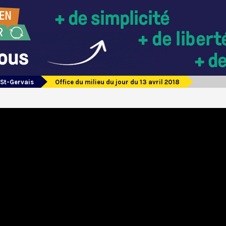
 St-Gervais
Office du milieu du jour du 13 avril 2018