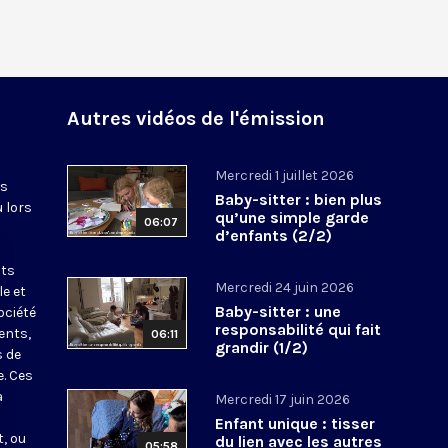
Autres vidéos de l'émission
Mercredi 1 juillet 2026
es
Baby-sitter : bien plus
u lors
qu’une simple garde
06:07
d’enfants (2/2)
nts
Mercredi 24 juin 2026
le et
Baby-sitter : une
ociété
responsabilité qui fait
ents,
06:11
grandir (1/2)
s de
e. Ces
a
Mercredi 17 juin 2026
Enfant unique : tisser
, ou
du lien avec les autres
05:58