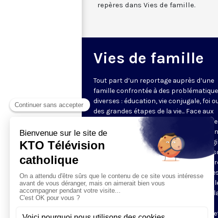
repères dans Vies de famille.
Vies de famille
Tout part d’un reportage auprès d’une
famille confrontée à des problématiqu
diverses : éducation, vie conjugale, foi o
des grandes étapes de la vie... Face aux
questions très concrètes, KTO propose
repères et conseils avec des intervena
d'expérience qui s’appuient sur l’Evangi
l’anthropologie chrétienne. Dans une s
en pleine évolution, jeunes couples, par
grands-parents y trouveront des piste
réflexion pour soutenir leur vie de famill
programmes de 5 minutes sont mis à l
disposition des paroisses et des
communautés, pour leurs sites internet