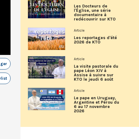
Les Docteurs de
l'Église, une série
documentaire à
redécouvrir sur KTO
Article
Les reportages d'été
2026 de KTO
Article
ager
La visite pastorale du
pape Léon XIV à
Assise à suivre sur
list
KTO le jeudi 6 août
Article
Le pape en Uruguay,
Argentine et Pérou du
6 au 17 novembre
2026