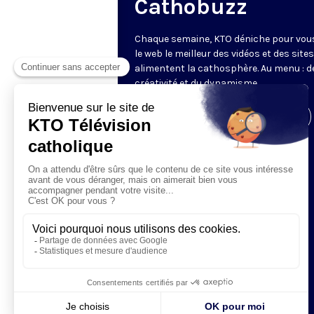
Cathobuzz
Chaque semaine, KTO déniche pour vou
le web le meilleur des vidéos et des sites
alimentent la cathosphère. Au menu : de
créativité et du dynamisme.
Visiter la page de l'émission