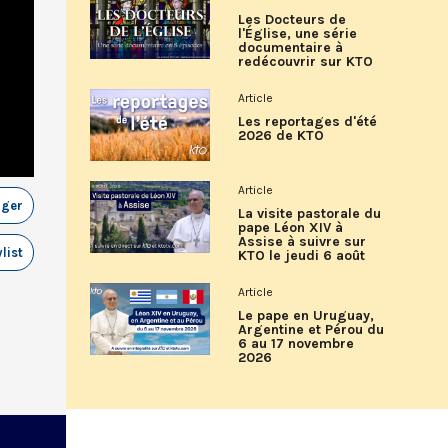
Les Docteurs de
l'Église, une série
documentaire à
redécouvrir sur KTO
Article
Les reportages d'été
2026 de KTO
Article
ager
La visite pastorale du
pape Léon XIV à
Assise à suivre sur
list
KTO le jeudi 6 août
Article
Le pape en Uruguay,
Argentine et Pérou du
6 au 17 novembre
2026