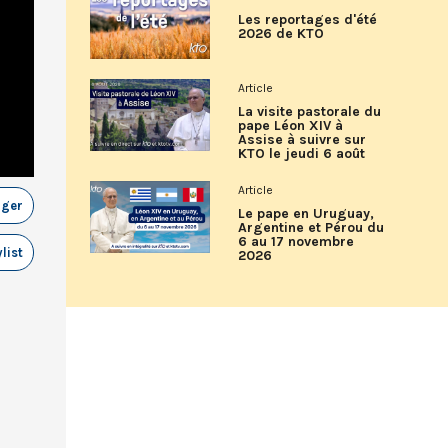
Les reportages d'été
2026 de KTO
Article
La visite pastorale du
pape Léon XIV à
Assise à suivre sur
KTO le jeudi 6 août
Article
ager
Le pape en Uruguay,
Argentine et Pérou du
6 au 17 novembre
list
2026