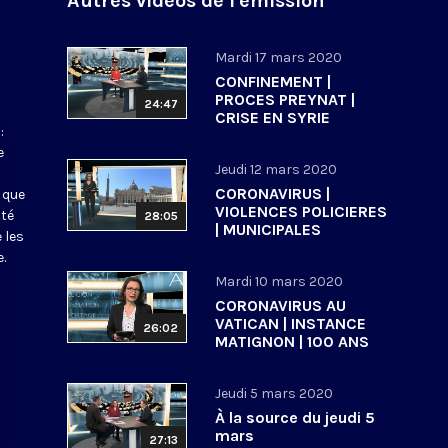
Autres vidéos de l'émission
Mardi 17 mars 2020
CONFINEMENT |
PROCES PREYNAT |
24:47
CRISE EN SYRIE
:
e
Jeudi 12 mars 2020
CORONAVIRUS |
 que
VIOLENCES POLICIERES
ité
28:05
| MUNICIPALES
 les
.
Mardi 10 mars 2020
CORONAVIRUS AU
VATICAN | INSTANCE
26:02
MATIGNON | 100 ANS
ECOLE BIBLIQUE DE
JERUSALEM
Jeudi 5 mars 2020
À la source du jeudi 5
mars
27:13