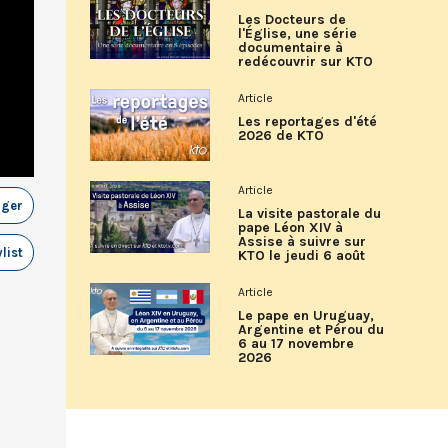
Les Docteurs de
l'Église, une série
documentaire à
redécouvrir sur KTO
Article
Les reportages d'été
2026 de KTO
Article
ager
La visite pastorale du
pape Léon XIV à
Assise à suivre sur
list
KTO le jeudi 6 août
Article
Le pape en Uruguay,
Argentine et Pérou du
6 au 17 novembre
2026