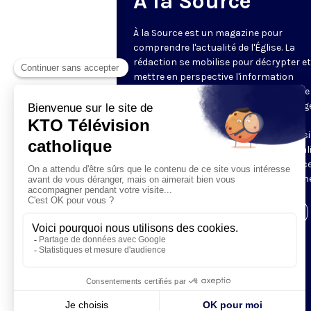
A la Source
À la Source est un magazine pour
comprendre l'actualité de l'Église. La
rédaction se mobilise pour décrypter et
mettre en perspective l'information
religieuse de la semaine. Au programme 
reportages, revue de presse, décryptag
d'experts, analyses des directeurs de
rédaction de la presse chrétienne, ainsi
tour à tour, le regard décalé sur l'actual
des chroniqueurs. Retrouvez À la Source
mardi et jeudi à 21h45 sur notre antenne
Visiter la page de l'émission