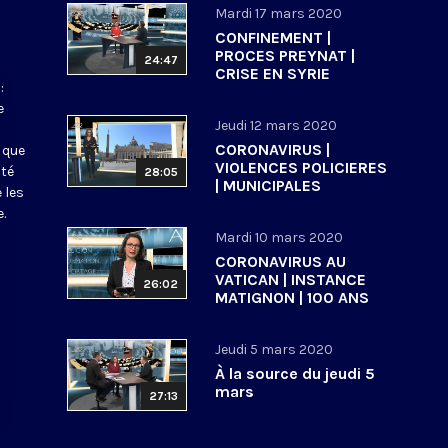
Mardi 17 mars 2020
CONFINEMENT |
PROCES PREYNAT |
24:47
CRISE EN SYRIE
:
e
Jeudi 12 mars 2020
CORONAVIRUS |
 que
VIOLENCES POLICIERES
ité
28:05
| MUNICIPALES
 les
.
Mardi 10 mars 2020
CORONAVIRUS AU
VATICAN | INSTANCE
26:02
MATIGNON | 100 ANS
ECOLE BIBLIQUE DE
JERUSALEM
Jeudi 5 mars 2020
À la source du jeudi 5
mars
27:13