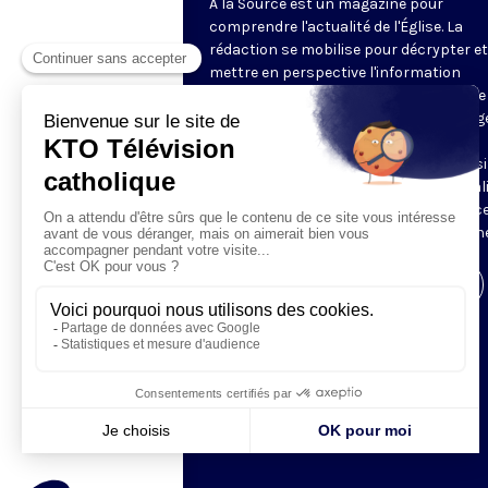
À la Source est un magazine pour
comprendre l'actualité de l'Église. La
rédaction se mobilise pour décrypter et
mettre en perspective l'information
religieuse de la semaine. Au programme 
reportages, revue de presse, décryptag
d'experts, analyses des directeurs de
rédaction de la presse chrétienne, ainsi
tour à tour, le regard décalé sur l'actual
des chroniqueurs. Retrouvez À la Source
mardi et jeudi à 21h45 sur notre antenne
Visiter la page de l'émission