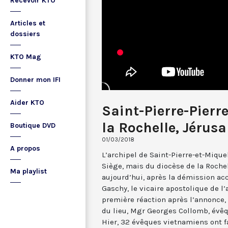
Recevoir KTO
Articles et
dossiers
KTO Mag
Donner mon IFI
Aider KTO
Saint-Pierre-Pierr
la Rochelle, Jérusa
Boutique DVD
01/03/2018
A propos
L’archipel de Saint-Pierre-et-Miqu
Siège, mais du diocèse de la Rochell
Ma playlist
aujourd’hui, après la démission a
Gaschy, le vicaire apostolique de l
première réaction après l’annonce
du lieu, Mgr Georges Collomb, évêqu
Hier, 32 évêques vietnamiens ont fa