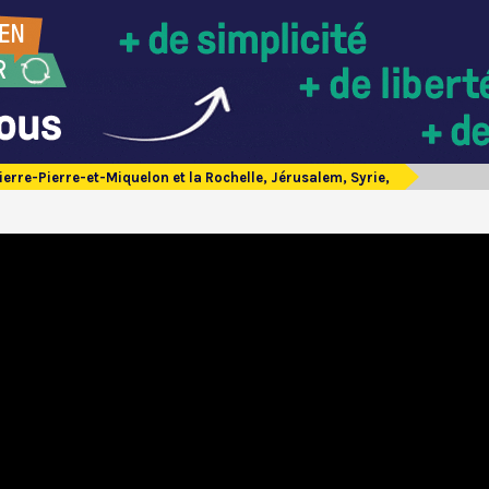
ierre-Pierre-et-Miquelon et la Rochelle, Jérusalem, Syrie,