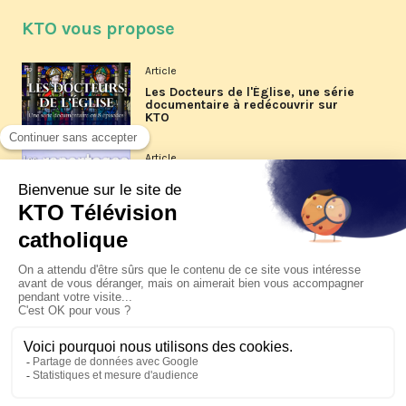
KTO vous propose
Article
Les Docteurs de l'Église, une série
documentaire à redécouvrir sur
KTO
Article
Les reportages d'été 2026 de KTO
Article
La visite pastorale du pape Léon
XIV à Assise à suivre sur KTO le
jeudi 6 août
Article
Le pape en Uruguay, Argentine et
Pérou du 6 au 17 novembre 2026