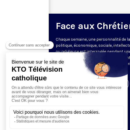
Face aux Chrétie
Chaque semaine, une personnalité de la
politique, économique, sociale, intellect
ou religieuse est interrogée pendant un
heure par les journalistes représentant
rédactions partenaires, offrant une vér
mise en perspective de l’actualité.
Visiter la page de l'émission