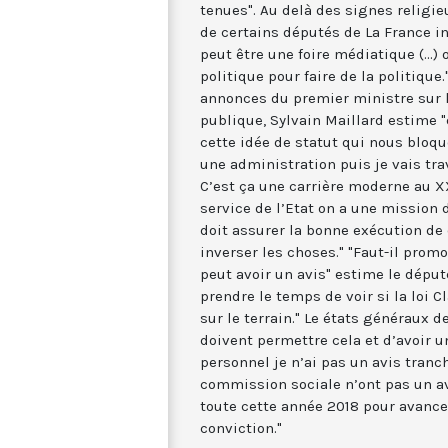
tenues". Au delà des signes religieu
de certains députés de La France i
peut être une foire médiatique (...)
politique pour faire de la politique
annonces du premier ministre sur l
publique, Sylvain Maillard estime "q
cette idée de statut qui nous bloque 
une administration puis je vais trav
C’est ça une carrière moderne au XX
service de l’Etat on a une mission 
doit assurer la bonne exécution de c
inverser les choses." "Faut-il prom
peut avoir un avis" estime le député
prendre le temps de voir si la loi C
sur le terrain." Le états généraux d
doivent permettre cela et d’avoir un
personnel je n’ai pas un avis tranc
commission sociale n’ont pas un avi
toute cette année 2018 pour avancer
conviction."