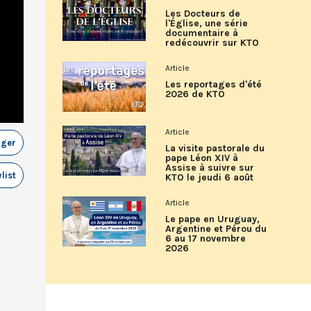
Les Docteurs de
l'Église, une série
documentaire à
redécouvrir sur KTO
Article
Les reportages d'été
2026 de KTO
Article
ager
La visite pastorale du
pape Léon XIV à
Assise à suivre sur
list
KTO le jeudi 6 août
Article
Le pape en Uruguay,
Argentine et Pérou du
6 au 17 novembre
2026