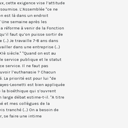
x, cette exigence vise l’attitude
nsoumise. L’Assemblée "ce ne
 on est là dans un endroit
." Une semaine après les
a réforme à venir de la Fonction
u’il faut qu’on puisse sortir de
(...) Je travaille 7-8 ans dans
ailler dans une entreprise (...)
Iè siècle." "Quand on est au
de service publique et le statut
e service. Il ne faut pas
ouvoir l’euthanasie ? Chacun
. La priorité est pour lui "de
layes-Leonetti est bien appliquée
e la bioéthique qui s’ouvrent
 large débat estime-t-il. "A titre
hé et mes collègues de la
s tranché (...) On a besoin de
, se faire une intime