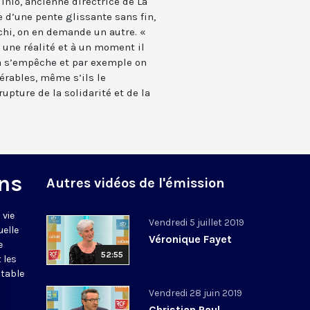
nio, ancienne directrice de La
d’une pente glissante sans fin,
nchi, on en demande un autre. «
t une réalité et à un moment il
ça s’empêche et par exemple on
érables, même s’ils le
pture de la solidarité et de la
ns
Autres vidéos de l'émission
 vie
Vendredi 5 juillet 2019
uelle
Véronique Fayet
e
52:55
 les
itable
Vendredi 28 juin 2019
Christian Paul