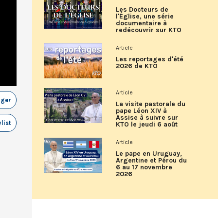
Les Docteurs de
l'Église, une série
documentaire à
redécouvrir sur KTO
Article
Les reportages d'été
2026 de KTO
Article
ager
La visite pastorale du
pape Léon XIV à
Assise à suivre sur
list
KTO le jeudi 6 août
Article
Le pape en Uruguay,
Argentine et Pérou du
6 au 17 novembre
2026