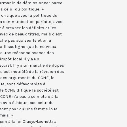
armanin de démissionner parce
 celui du politique. »
 critique avec la politique du
la communication parfaite, avec
à creuser les déficits et les
avec de beaux titres, mais c’est
uche pas aux seuils et on a
 » Il souligne que le nouveau
 y a une méconnaissance des
impôt local il y a un
cial. Il y a un marché de dupes
 s’est inquiété de la révision des
rs des arguments du CCNE, le
ue, sont défavorables à
 le CCNE dit que la société est
e CCNE n’a pas à se mettre à la
n avis éthique, pas celui du
 sont pour qu’une femme loue
mais. »
om à la loi Claeys-Leonetti a