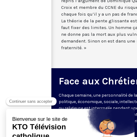
repris l’argument de Dominique Qui
Croix et membre du CCNE du risque 
chaque fois qu’il y a un pas de fra
La théorie de la pente glissante es
faut fixer des limites. Un homme 
ne donne pas la mort aux plus vuln
demandent. Sinon on est dans une ru
fraternité. »
Face aux Chrétie
Chaque semaine, une personnalité de la
politique, économique, sociale, intellect
ou religieuse est interrogée pendant un
heure par les journalistes représentant
rédactions partenaires, offrant une vér
mise en perspective de l’actualité.