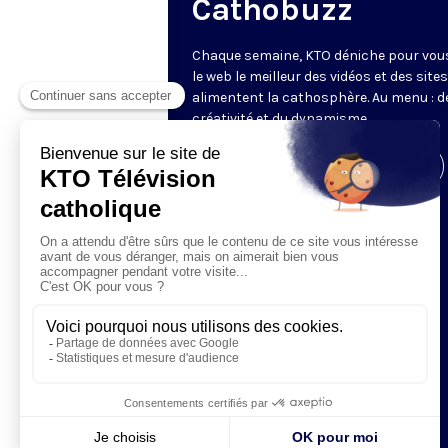
Cathobuzz
Chaque semaine, KTO déniche pour vou
le web le meilleur des vidéos et des sites
alimentent la cathosphère. Au menu : de
créativité et du dynamisme.
Visiter la page de l'émission