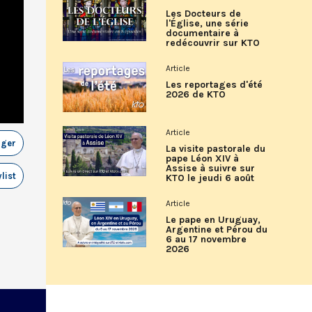
Les Docteurs de
l'Église, une série
documentaire à
redécouvrir sur KTO
Article
Les reportages d'été
2026 de KTO
Article
ager
La visite pastorale du
pape Léon XIV à
Assise à suivre sur
list
KTO le jeudi 6 août
Article
Le pape en Uruguay,
Argentine et Pérou du
6 au 17 novembre
2026