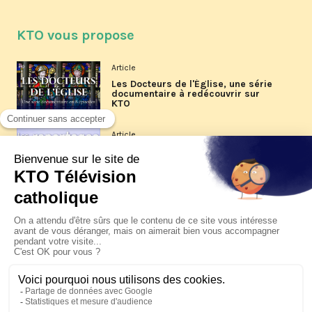
KTO vous propose
Article
Les Docteurs de l'Église, une série
documentaire à redécouvrir sur
KTO
Article
Les reportages d'été 2026 de KTO
Article
La visite pastorale du pape Léon
XIV à Assise à suivre sur KTO le
jeudi 6 août
Article
Le pape en Uruguay, Argentine et
Pérou du 6 au 17 novembre 2026