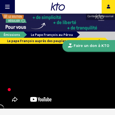
Contenu sponsorisé
Émissions
Le Pape François au Pérou
Le pape François auprès des peuples amazoniens menacés
Faire un don à KTO