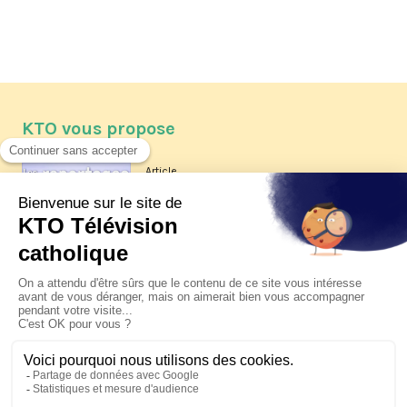
KTO vous propose
Article
Les reportages d'été 2026 de KTO
Article
La visite pastorale du pape Léon
XIV à Assise à suivre sur KTO le
jeudi 6 août
Article
Le pape en Uruguay, Argentine et
Pérou du 6 au 17 novembre 2026