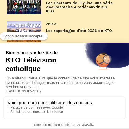
Les Docteurs de l'Église, une série
documentaire à redécouvrir sur
KTO
Article
Les reportages d'été 2026 de KTO
Article
La visite pastorale du pape Léon
XIV à Assise à suivre sur KTO le
jeudi 6 août
Article
Le pape en Uruguay, Argentine et
Pérou du 6 au 17 novembre 2026
© KTO 2026 —
Contact
—
Mentions légales