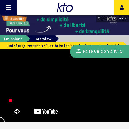
Contenu sponsorisé
Émissions
Interview
Taizé Mgr Percerou : "Le Christ les appelle à vivre dans la joie"
Faire un don à KTO