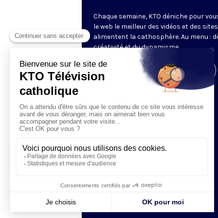
Chaque semaine, KTO déniche pour vou
le web le meilleur des vidéos et des sites
alimentent la cathosphère. Au menu : de
créativité et du dynamisme.
Visiter la page de l'émission