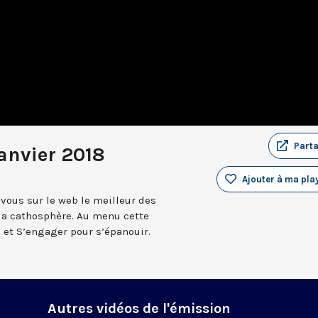
Part
anvier 2018
Ajouter à ma play
vous sur le web le meilleur des
 la cathosphère. Au menu cette
 et S’engager pour s’épanouir.
Autres vidéos de l'émission