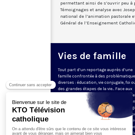
permettant ainsi de s’ouvrir peu à p
Témoignages et analyse avec Jose
national de l’animation pastorale 
Général de l’Enseignement Catholi
Vies de famille
Tout part d’un reportage auprès d’une
famille confrontée à des problématiqu
diverses : éducation, vie conjugale, foi o
des grandes étapes de la vie... Face aux
questions très concrètes, KTO propose
repères et conseils avec des intervena
d'expérience qui s’appuient sur l’Evangi
l’anthropologie chrétienne. Dans une s
en pleine évolution, jeunes couples, par
grands-parents y trouveront des piste
réflexion pour soutenir leur vie de famill