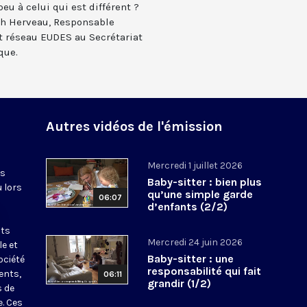
eu à celui qui est différent ?
ph Herveau, Responsable
et réseau EUDES au Secrétariat
que.
Autres vidéos de l'émission
Mercredi 1 juillet 2026
es
Baby-sitter : bien plus
u lors
qu’une simple garde
06:07
d’enfants (2/2)
nts
Mercredi 24 juin 2026
le et
Baby-sitter : une
ociété
responsabilité qui fait
ents,
06:11
grandir (1/2)
s de
e. Ces