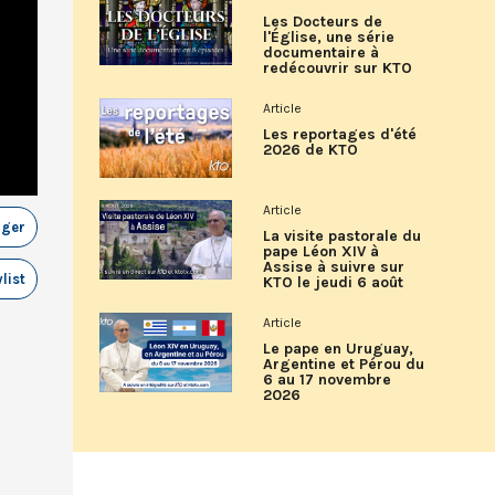
Les Docteurs de
l'Église, une série
documentaire à
redécouvrir sur KTO
Article
Les reportages d'été
2026 de KTO
Article
ager
La visite pastorale du
pape Léon XIV à
Assise à suivre sur
list
KTO le jeudi 6 août
Article
Le pape en Uruguay,
Argentine et Pérou du
6 au 17 novembre
2026