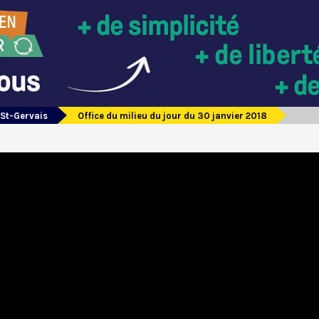
 St-Gervais
Office du milieu du jour du 30 janvier 2018