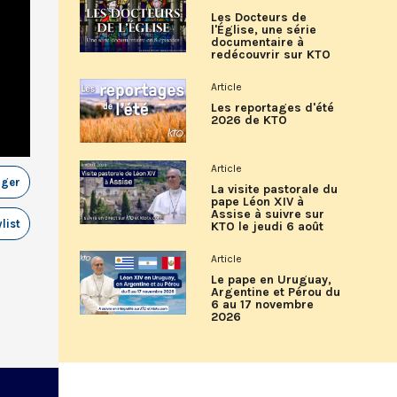
Les Docteurs de
l'Église, une série
documentaire à
redécouvrir sur KTO
Article
Les reportages d'été
2026 de KTO
Article
ager
La visite pastorale du
pape Léon XIV à
Assise à suivre sur
list
KTO le jeudi 6 août
Article
Le pape en Uruguay,
Argentine et Pérou du
6 au 17 novembre
2026