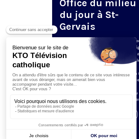
Office du milieu
du jour à St-
Gervais
Du mardi au samedi, KTO diffuse en dire
l’office du milieu du jour, en direct de l’é
Saint-Gervais-Saint-Protais (Paris 4e), 
les Fraternités Monastiques de Jérusal
L’Office du Milieu du Jour regroupe, en
particulier, «au milieu du jour» et en un 
office, les heures monastiques de Tierce
Sexte et None. Il permet à l’Église de
retrouver son Seigneur entre l’office du
matin (Laudes) et l’office du soir (Vêpres
Visiter la page de l'émission