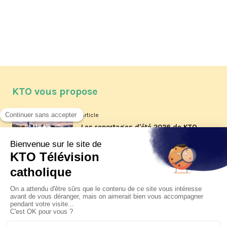
KTO vous propose
Article
Les reportages d'été 2026 de KTO
Article
La visite pastorale du pape Léon
XIV à Assise à suivre sur KTO le
jeudi 6 août
Article
Le pape en Uruguay, Argentine et