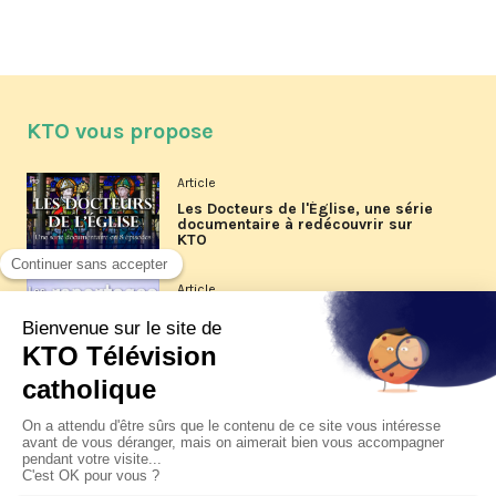
KTO vous propose
Article
Les Docteurs de l'Église, une série
documentaire à redécouvrir sur
KTO
Article
Les reportages d'été 2026 de KTO
Article
La visite pastorale du pape Léon
XIV à Assise à suivre sur KTO le
jeudi 6 août