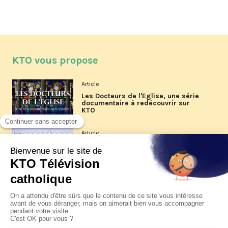
KTO vous propose
Article
Les Docteurs de l'Église, une série
documentaire à redécouvrir sur
KTO
Article
Les reportages d'été 2026 de KTO
Article
La visite pastorale du pape Léon
XIV à Assise à suivre sur KTO le
jeudi 6 août