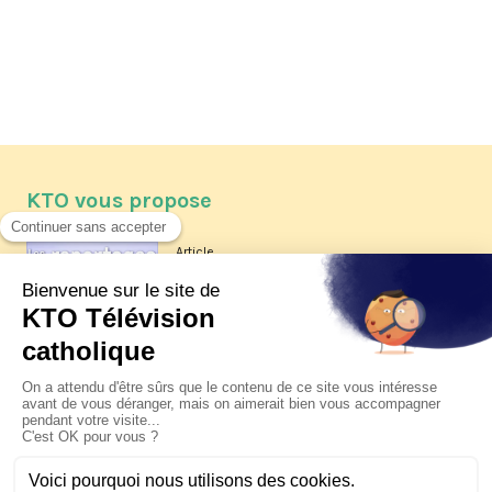
KTO vous propose
Article
Les reportages d'été 2026 de KTO
Article
La visite pastorale du pape Léon
XIV à Assise à suivre sur KTO le
jeudi 6 août
Article
Le pape en Uruguay, Argentine et