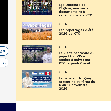
Les Docteurs de
l'Église, une série
documentaire à
redécouvrir sur KTO
Article
Les reportages d'été
2026 de KTO
Article
ager
La visite pastorale du
pape Léon XIV à
Assise à suivre sur
list
KTO le jeudi 6 août
Article
Le pape en Uruguay,
Argentine et Pérou du
6 au 17 novembre
2026