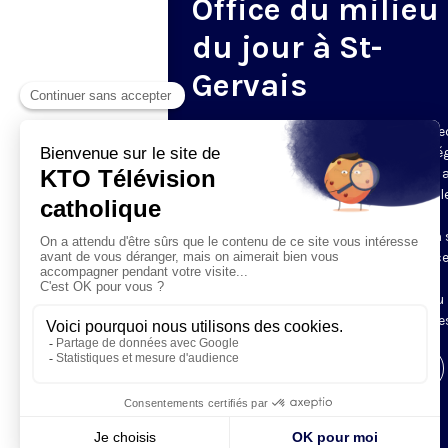
Office du milieu
du jour à St-
Gervais
Du mardi au samedi, KTO diffuse en dire
l’office du milieu du jour, en direct de l’é
Saint-Gervais-Saint-Protais (Paris 4e), 
les Fraternités Monastiques de Jérusal
L’Office du Milieu du Jour regroupe, en
particulier, «au milieu du jour» et en un 
office, les heures monastiques de Tierce
Sexte et None. Il permet à l’Église de
retrouver son Seigneur entre l’office du
matin (Laudes) et l’office du soir (Vêpres
Visiter la page de l'émission