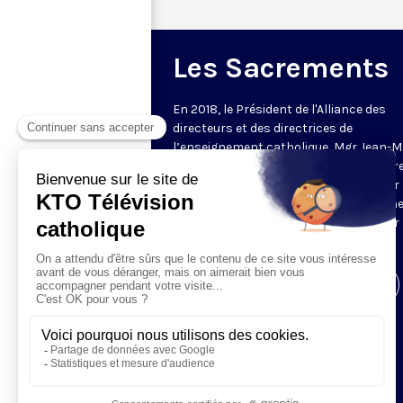
Les Sacrements
En 2018, le Président de l'Alliance des
directeurs et des directrices de
l’enseignement catholique, Mgr Jean-M
Le Vert (depuis, nommé évêque auxiliair
Bordeaux) délivre un enseignement sur 
Sacrements en plusieurs épisodes : un
formation courte, chaque semaine, sur 
fondamentaux de la foi catholique.
Visiter la page de l'émission