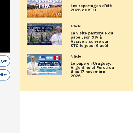
Les reportages d'été
2026 de KTO
Article
La visite pastorale du
pape Léon XIV à
Assise à suivre sur
KTO le jeudi 6 août
Article
ager
Le pape en Uruguay,
Argentine et Pérou du
6 au 17 novembre
list
2026