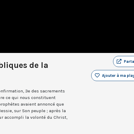
Part
liques de la
Ajouter à ma play
onfirmation, 3e des sacrements
dire ce qui nous constituent
prophètes avaient annoncé que
essie, sur Son peuple ; après la
ur accompli la volonté du Christ,