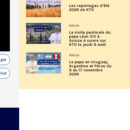
Les reportages d'été
2026 de KTO
Article
La visite pastorale du
pape Léon XIV à
Assise à suivre sur
KTO le jeudi 6 août
Article
ager
Le pape en Uruguay,
Argentine et Pérou du
6 au 17 novembre
list
2026