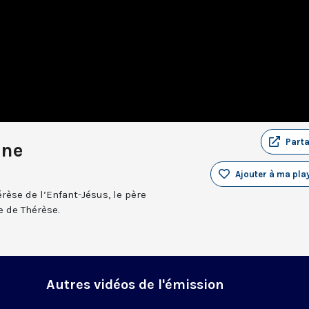
Part
ine
Ajouter à ma play
érèse de l’Enfant-Jésus, le père
 de Thérèse.
Autres vidéos de l'émission