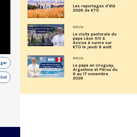
Les reportages d'été
2026 de KTO
Article
La visite pastorale du
pape Léon XIV à
Assise à suivre sur
KTO le jeudi 6 août
Article
ager
Le pape en Uruguay,
Argentine et Pérou du
6 au 17 novembre
list
2026