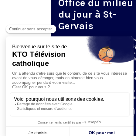
Office du milieu
du jour à St-
Gervais
Du mardi au samedi, KTO diffuse en dire
l’office du milieu du jour, en direct de l’é
Saint-Gervais-Saint-Protais (Paris 4e), 
les Fraternités Monastiques de Jérusal
L’Office du Milieu du Jour regroupe, en
particulier, «au milieu du jour» et en un 
office, les heures monastiques de Tierce
Sexte et None. Il permet à l’Église de
retrouver son Seigneur entre l’office du
matin (Laudes) et l’office du soir (Vêpres
Visiter la page de l'émission