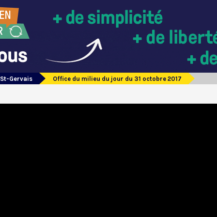
 St-Gervais
Office du milieu du jour du 31 octobre 2017