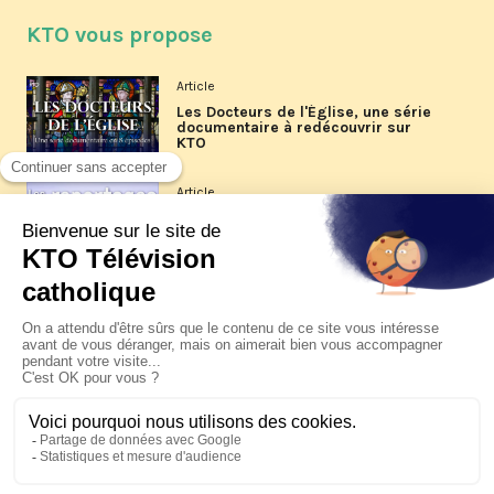
KTO vous propose
Article
Les Docteurs de l'Église, une série
documentaire à redécouvrir sur
KTO
Article
Les reportages d'été 2026 de KTO
Article
La visite pastorale du pape Léon
XIV à Assise à suivre sur KTO le
jeudi 6 août
Article
Le pape en Uruguay, Argentine et
Pérou du 6 au 17 novembre 2026