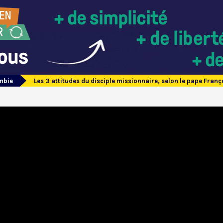
mbie
Les 3 attitudes du disciple missionnaire, selon le pape Franç