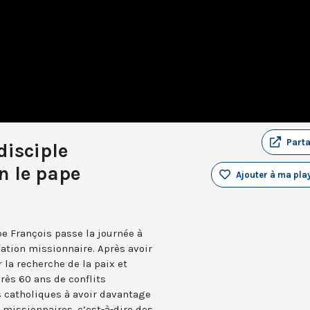
Part
disciple
n le pape
Ajouter à ma play
e François passe la journée à
ation missionnaire. Après avoir
la recherche de la paix et
rès 60 ans de conflits
es catholiques à avoir davantage
 missionnaires, c’est-à-dire des