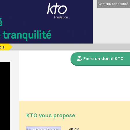
Contenu sponsorisé
ois
Faire un don à KTO
KTO vous propose
Article