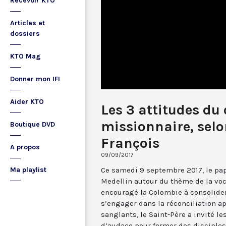
Recevoir KTO
Articles et
dossiers
KTO Mag
Donner mon IFI
Aider KTO
Les 3 attitudes du 
missionnaire, selo
Boutique DVD
François
A propos
09/09/2017
Ce samedi 9 septembre 2017, le pap
Ma playlist
Medellin autour du thème de la voc
encouragé la Colombie à consolider 
s’engager dans la réconciliation ap
sanglants, le Saint-Père a invité l
d’audace pour former des disciples