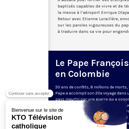
baptisés capables de vivre et de tém
la messe à l’aéroport Enrique Olaya 
Retour avec Etienne Loraillère, env
sur les paroles vigoureuses du pape
à traduire dans sa vie pour engendr
Le Pape François
en Colombie
50 ans de conflits, 8 millions de morts, 
Pape a accompli son 20e voyage dans 
pays meurtri par une guerre qui a oppo
guérillas, paramilitaires et la Républiqu
Colombienne. Sur le thème "Demos el P
Paso" (Faisons le premier pas), le Saint 
partant de la capitale Bogota, a entrep