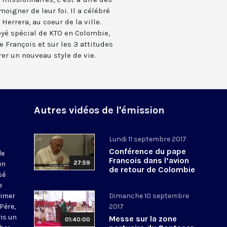
oigner de leur foi. Il a célébré
Herrera, au coeur de la ville.
oyé spécial de KTO en Colombie,
 François et sur les 3 attitudes
er un nouveau style de vie.
Autres vidéos de l'émission
Lundi 11 septembre 2017
Conférence du pape
le
Francois dans l’avion
27:59
un
de retour de Colombie
sé
e
rimer
Dimanche 10 septembre
Père,
2017
ris un
Messe sur la zone
01:40:00