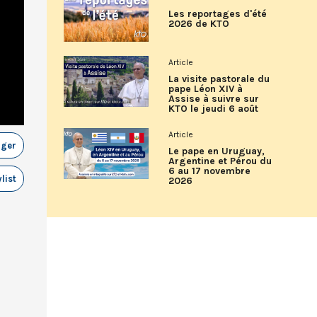
Les reportages d'été
2026 de KTO
Article
La visite pastorale du
pape Léon XIV à
Assise à suivre sur
KTO le jeudi 6 août
Article
ager
Le pape en Uruguay,
Argentine et Pérou du
6 au 17 novembre
list
2026