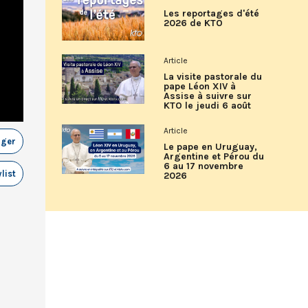
Les reportages d'été
2026 de KTO
Article
La visite pastorale du
pape Léon XIV à
Assise à suivre sur
KTO le jeudi 6 août
Article
ager
Le pape en Uruguay,
Argentine et Pérou du
6 au 17 novembre
list
2026