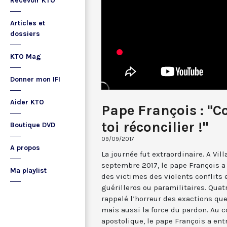
Recevoir KTO
Articles et
dossiers
KTO Mag
Donner mon IFI
Aider KTO
Pape François : "C
toi réconcilier !"
Boutique DVD
09/09/2017
A propos
La journée fut extraordinaire. A Vil
septembre 2017, le pape François a
Ma playlist
des victimes des violents conflits
guérilleros ou paramilitaires. Qua
rappelé l’horreur des exactions qu
mais aussi la force du pardon. Au
apostolique, le pape François a entr