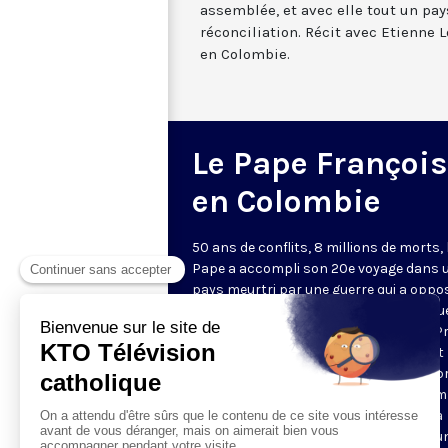
assemblée, et avec elle tout un pay
réconciliation. Récit avec Etienne L
en Colombie.
Le Pape François
en Colombie
50 ans de conflits, 8 millions de morts, 
Pape a accompli son 20e voyage dans 
pays meurtri par une guerre qui a oppo
guérillas, paramilitaires et la Républiqu
Colombienne. Sur le thème "Demos el P
Paso" (Faisons le premier pas), le Saint 
partant de la capitale Bogota, a entrep
voyage qui l'a conduit du 6 au 10 septe
dans différents lieux symboliques de la
mémoire colombienne pour y délivrer u