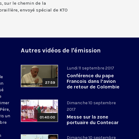
s, sur le chemin de la
oraillère, envoyé spécial de KTO
Autres vidéos de l'émission
Lundi 11 septembre 2017
Conférence du pape
le
Francois dans l’avion
27:59
un
de retour de Colombie
sé
e
rimer
Dimanche 10 septembre
Père,
2017
ris un
Messe sur la zone
01:40:00
portuaire du Contecar
mbre
de Cartagena
n
Dimanche 10 septembre