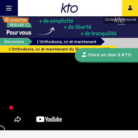
Contenu sponsorisé
Émissions
L’Orthodoxie, ici et maintenant
L’Orthodoxie, ici et maintenant du 12 septembre 2017
Faire un don à KTO