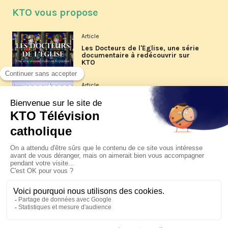
KTO vous propose
Article
Les Docteurs de l'Église, une série
documentaire à redécouvrir sur
KTO
Article
Les reportages d'été 2026 de KTO
Article
La visite pastorale du pape Léon
XIV à Assise à suivre sur KTO le
jeudi 6 août
Article
Le pape en Uruguay, Argentine et
Pérou du 6 au 17 novembre 2026