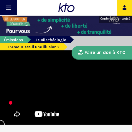
Contenu sponsorisé
Émissions
Jeudis théologie
L’Amour est-il une illusion ?
Faire un don à KTO