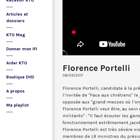
Recevoir KTO
Articles et
dossiers
KTO Mag
Donner mon IFI
Aider KTO
Florence Portelli
08/09/2017
Boutique DVD
Florence Portelli, candidate à la p
A propos
l’invitée de "Face aux chrétiens" le
opposée aux "grand-messes où l’on 
Ma playlist
Florence Portelli veut être, au sein
militants" : "Il faut écouter les gen
fonctionnement extrêmement jacobi
Florence Portelli est très sévère vi
membres de LR ministres du présid