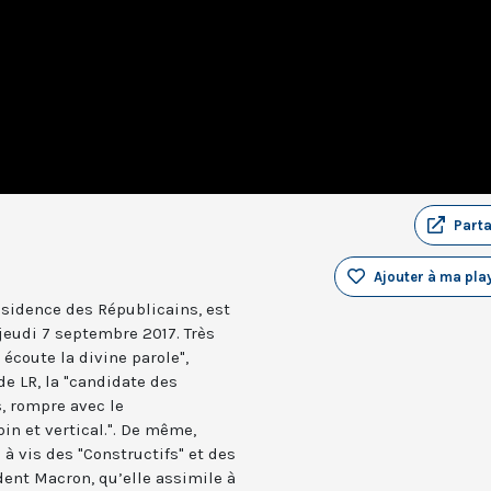
Part
Ajouter à ma play
résidence des Républicains, est
 jeudi 7 septembre 2017. Très
écoute la divine parole",
 de LR, la "candidate des
s, rompre avec le
n et vertical.". De même,
s à vis des "Constructifs" et des
ent Macron, qu’elle assimile à