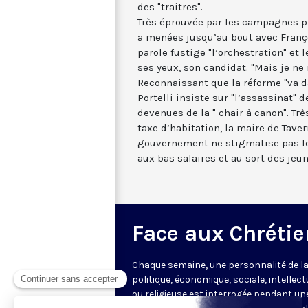
des "traitres".
Très éprouvée par les campagnes pr
a menées jusqu’au bout avec Franço
parole fustige "l’orchestration" et 
ses yeux, son candidat. "Mais je ne r
Reconnaissant que la réforme "va d
Portelli insiste sur "l’assassinat" d
devenues de la " chair à canon". Tr
taxe d’habitation, la maire de Taver
gouvernement ne stigmatise pas les
aux bas salaires et au sort des jeu
Face aux Chrétie
Chaque semaine, une personnalité de la
politique, économique, sociale, intellect
ou religieuse est interrogée pendant un