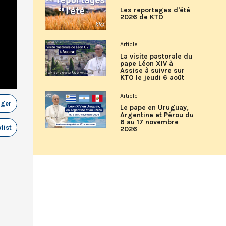
Les reportages d'été
2026 de KTO
Article
La visite pastorale du
pape Léon XIV à
Assise à suivre sur
KTO le jeudi 6 août
Article
ager
Le pape en Uruguay,
Argentine et Pérou du
6 au 17 novembre
list
2026