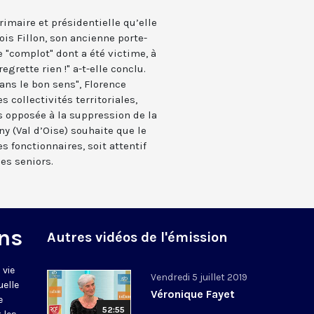
imaire et présidentielle qu’elle
is Fillon, son ancienne porte-
le "complot" dont a été victime, à
egrette rien !" a-t-elle conclu.
ans le bon sens", Florence
es collectivités territoriales,
ès opposée à la suppression de la
ny (Val d’Oise) souhaite que le
 fonctionnaires, soit attentif
nes seniors.
ns
Autres vidéos de l'émission
 vie
Vendredi 5 juillet 2019
uelle
Véronique Fayet
e
52:55