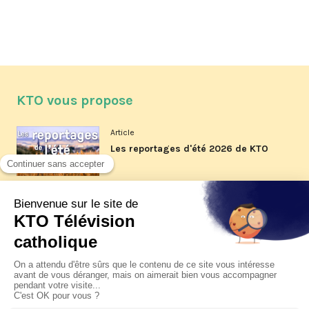
KTO vous propose
Article
Les reportages d'été 2026 de KTO
Article
La visite pastorale du pape Léon
XIV à Assise à suivre sur KTO le
jeudi 6 août
Article
Le pape en Uruguay, Argentine et
Pérou du 6 au 17 novembre 2026