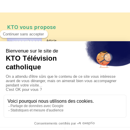
KTO vous propose
Article
Les reportages d'été 2026 de KTO
Article
La visite pastorale du pape Léon
XIV à Assise à suivre sur KTO le
jeudi 6 août
Article
Le pape en Uruguay, Argentine et
Pérou du 6 au 17 novembre 2026