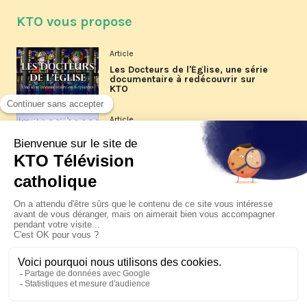
KTO vous propose
Article
Les Docteurs de l'Église, une série
documentaire à redécouvrir sur
KTO
Article
Les reportages d'été 2026 de KTO
Article
La visite pastorale du pape Léon
XIV à Assise à suivre sur KTO le
jeudi 6 août
Article
Le pape en Uruguay, Argentine et
Pérou du 6 au 17 novembre 2026