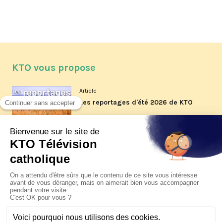
KTO vous propose
Article
Les reportages d'été 2026 de KTO
Article
La visite pastorale du pape Léon
XIV à Assise à suivre sur KTO le
jeudi 6 août
Article
Le pape en Uruguay, Argentine et
Pérou du 6 au 17 novembre 2026