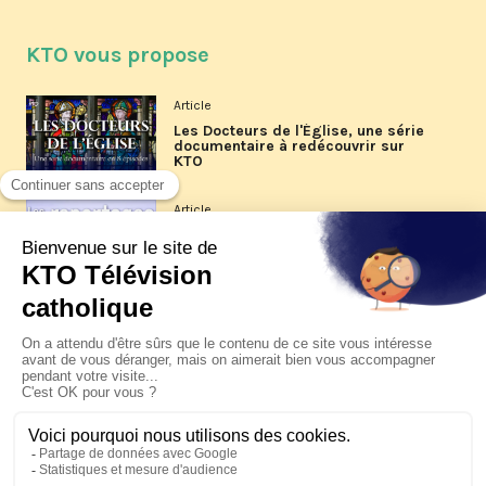
KTO vous propose
Article
Les Docteurs de l'Église, une série
documentaire à redécouvrir sur
KTO
Article
Les reportages d'été 2026 de KTO
Article
La visite pastorale du pape Léon
XIV à Assise à suivre sur KTO le
jeudi 6 août
Article
Le pape en Uruguay, Argentine et
Pérou du 6 au 17 novembre 2026