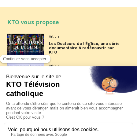
KTO vous propose
Article
Les Docteurs de l'Église, une série
documentaire à redécouvrir sur
KTO
Article
Les reportages d'été 2026 de KTO
Article
La visite pastorale du pape Léon
XIV à Assise à suivre sur KTO le
jeudi 6 août
Article
Le pape en Uruguay, Argentine et
Pérou du 6 au 17 novembre 2026