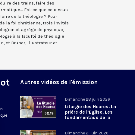
nduire des trains, faire des
rmatique... Est-ce que cela nous
 faire de la théologie ? Pour
e la foi chrétienne, trois invités
éologien et agrégé de physique,
logie à la faculté de théologie
n, et Brunor, illustrateur et
Mot
Autres vidéos de l'émission
Dimanche 28 juin 2026
Liturgie des Heures. La
en
prière de l’Eglise. Les
52:19
 que
fondamentaux de la
Foi. 8
Dimanche 21 juin 2026