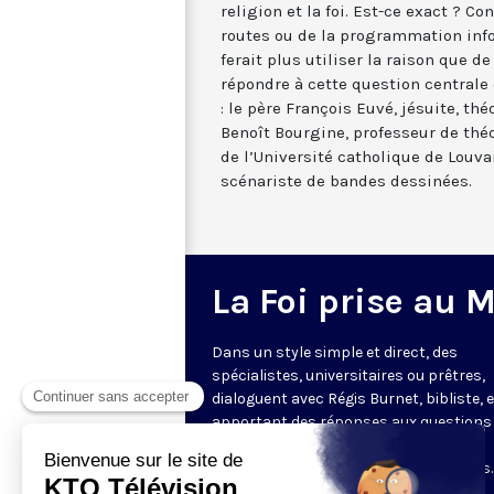
religion et la foi. Est-ce exact ? Co
routes ou de la programmation info
ferait plus utiliser la raison que de
répondre à cette question centrale d
: le père François Euvé, jésuite, th
Benoît Bourgine, professeur de théo
de l’Université catholique de Louvai
scénariste de bandes dessinées.
La Foi prise au 
Dans un style simple et direct, des
spécialistes, universitaires ou prêtres,
dialoguent avec Régis Burnet, bibliste, 
apportant des réponses aux questions
nous pouvons nous poser sur la foi, la
liturgie, de grandes figures chrétiennes.