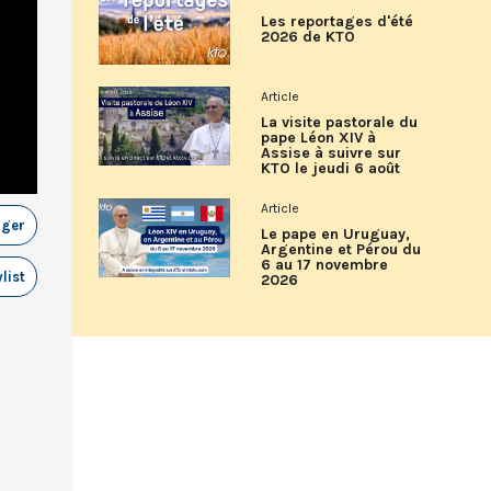
Les reportages d'été
2026 de KTO
Article
La visite pastorale du
pape Léon XIV à
Assise à suivre sur
KTO le jeudi 6 août
Article
ager
Le pape en Uruguay,
Argentine et Pérou du
6 au 17 novembre
list
2026