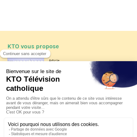
KTO vous propose
Article
Les reportages d'été 2026 de KTO
Article
La visite pastorale du pape Léon
XIV à Assise à suivre sur KTO le
jeudi 6 août
Article
Le pape en Uruguay, Argentine et
Pérou du 6 au 17 novembre 2026