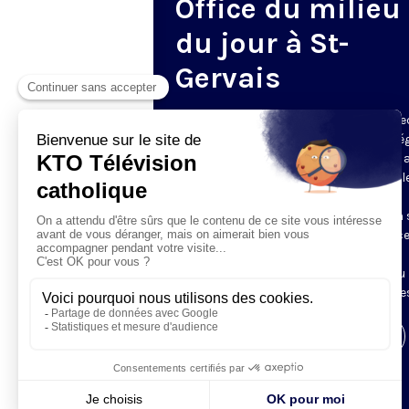
Office du milieu
du jour à St-
Gervais
Du mardi au samedi, KTO diffuse en dire
l’office du milieu du jour, en direct de l’é
Saint-Gervais-Saint-Protais (Paris 4e), 
les Fraternités Monastiques de Jérusal
L’Office du Milieu du Jour regroupe, en
particulier, «au milieu du jour» et en un 
office, les heures monastiques de Tierce
Sexte et None. Il permet à l’Église de
retrouver son Seigneur entre l’office du
matin (Laudes) et l’office du soir (Vêpres
Visiter la page de l'émission