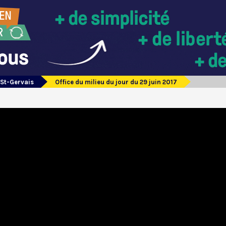
 St-Gervais
Office du milieu du jour du 29 juin 2017