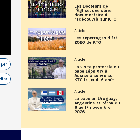
Les Docteurs de
l'Église, une série
documentaire à
redécouvrir sur KTO
Article
Les reportages d'été
2026 de KTO
Article
ager
La visite pastorale du
pape Léon XIV à
Assise à suivre sur
list
KTO le jeudi 6 août
Article
Le pape en Uruguay,
Argentine et Pérou du
6 au 17 novembre
2026