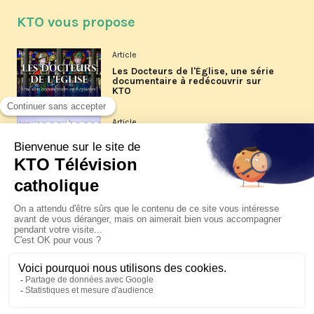
KTO vous propose
Article
Les Docteurs de l'Église, une série
documentaire à redécouvrir sur
KTO
Article
Les reportages d'été 2026 de KTO
Article
La visite pastorale du pape Léon
XIV à Assise à suivre sur KTO le
jeudi 6 août
Article
Le pape en Uruguay, Argentine et
Pérou du 6 au 17 novembre 2026