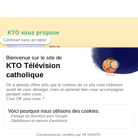
KTO vous propose
Article
Les reportages d'été 2026 de KTO
Article
La visite pastorale du pape Léon
XIV à Assise à suivre sur KTO le
jeudi 6 août
Article
Le pape en Uruguay, Argentine et
Pérou du 6 au 17 novembre 2026