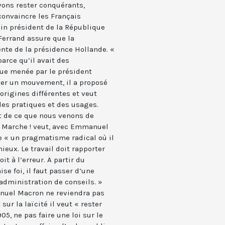
vons rester conquérants,
onvaincre les Français
n président de la République
Ferrand assure que la
ente de la présidence Hollande. «
rce qu’il avait des
que menée par le président
créer un mouvement, il a proposé
rigines différentes et veut
es pratiques et des usages.
nt de ce que nous venons de
En Marche ! veut, avec Emmanuel
e « un pragmatisme radical où il
ieux. Le travail doit rapporter
it à l’erreur. A partir du
e foi, il faut passer d’une
administration de conseils. »
nuel Macron ne reviendra pas
 sur la laïcité il veut « rester
05, ne pas faire une loi sur le