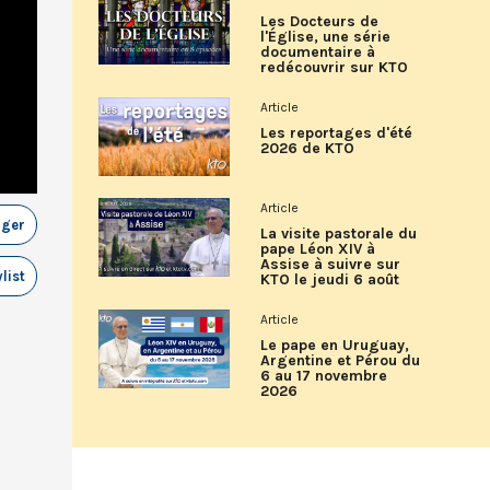
Les Docteurs de
l'Église, une série
documentaire à
redécouvrir sur KTO
Article
Les reportages d'été
2026 de KTO
Article
ager
La visite pastorale du
pape Léon XIV à
Assise à suivre sur
list
KTO le jeudi 6 août
Article
Le pape en Uruguay,
Argentine et Pérou du
6 au 17 novembre
2026