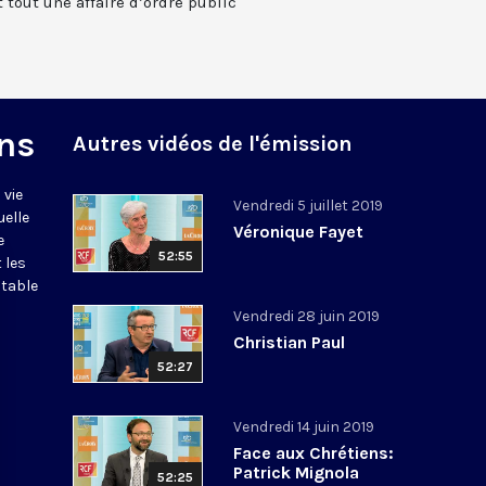
t tout une affaire d’ordre public
ns
Autres vidéos de l'émission
 vie
Vendredi 5 juillet 2019
uelle
Véronique Fayet
e
52:55
 les
itable
Vendredi 28 juin 2019
Christian Paul
52:27
Vendredi 14 juin 2019
Face aux Chrétiens:
Patrick Mignola
52:25