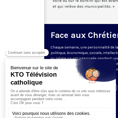
voile ou sur le burkini qui est avan
et qui relève des municipalités. »
Face aux Chrétie
Chaque semaine, une personnalité de la
politique, économique, sociale, intellect
ou religieuse est interrogée pendant un
heure par les journalistes représentant
rédactions partenaires, offrant une vér
mise en perspective de l’actualité.
Visiter la page de l'émission