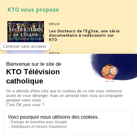
KTO vous propose
Article
Les Docteurs de l'Église, une série
documentaire à redécouvrir sur
KTO
Article
Les reportages d'été 2026 de KTO
Article
La visite pastorale du pape Léon
XIV à Assise à suivre sur KTO le
jeudi 6 août
Article
Le pape en Uruguay, Argentine et
Pérou du 6 au 17 novembre 2026