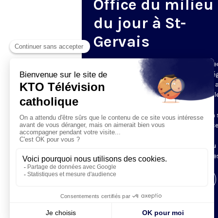
Office du milieu
du jour à St-
Gervais
Du mardi au samedi, KTO diffuse en dire
l’office du milieu du jour, en direct de l’é
Saint-Gervais-Saint-Protais (Paris 4e), 
les Fraternités Monastiques de Jérusal
L’Office du Milieu du Jour regroupe, en
particulier, «au milieu du jour» et en un 
office, les heures monastiques de Tierce
Sexte et None. Il permet à l’Église de
retrouver son Seigneur entre l’office du
matin (Laudes) et l’office du soir (Vêpres
Visiter la page de l'émission