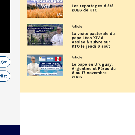
Les reportages d'été
2026 de KTO
Article
La visite pastorale du
pape Léon XIV à
Assise à suivre sur
KTO le jeudi 6 août
Article
ager
Le pape en Uruguay,
Argentine et Pérou du
6 au 17 novembre
list
2026