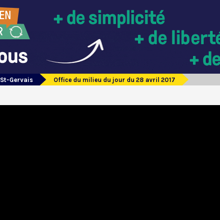
 St-Gervais
Office du milieu du jour du 28 avril 2017