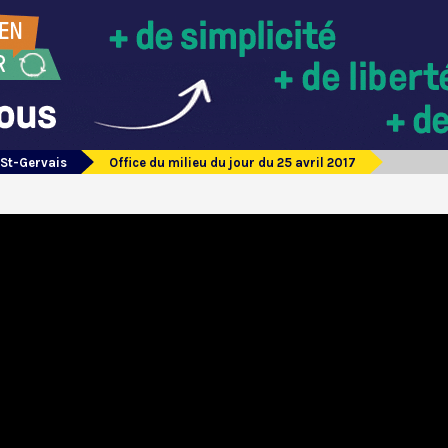
 St-Gervais
Office du milieu du jour du 25 avril 2017