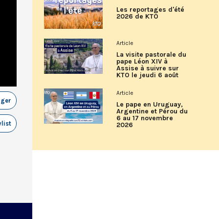
Les reportages d'été
2026 de KTO
Article
La visite pastorale du
pape Léon XIV à
Assise à suivre sur
KTO le jeudi 6 août
Article
ager
Le pape en Uruguay,
Argentine et Pérou du
6 au 17 novembre
list
2026