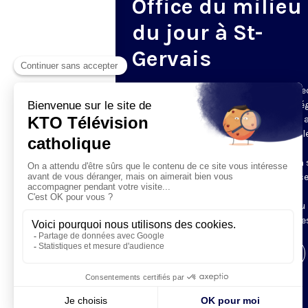
Office du milieu
du jour à St-
Gervais
Du mardi au samedi, KTO diffuse en dire
l’office du milieu du jour, en direct de l’é
Saint-Gervais-Saint-Protais (Paris 4e), 
les Fraternités Monastiques de Jérusal
L’Office du Milieu du Jour regroupe, en
particulier, «au milieu du jour» et en un 
office, les heures monastiques de Tierce
Sexte et None. Il permet à l’Église de
retrouver son Seigneur entre l’office du
matin (Laudes) et l’office du soir (Vêpres
Visiter la page de l'émission