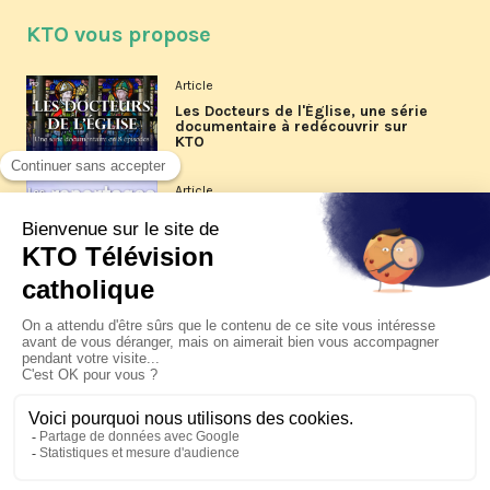
KTO vous propose
Article
Les Docteurs de l'Église, une série
documentaire à redécouvrir sur
KTO
Article
Les reportages d'été 2026 de KTO
Article
La visite pastorale du pape Léon
XIV à Assise à suivre sur KTO le
jeudi 6 août
Article
Le pape en Uruguay, Argentine et
Pérou du 6 au 17 novembre 2026